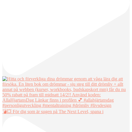
💣💥 För dig som är sugen på The Next Level, spana i