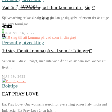
KONTAKT
Vad är självcoaching och hur kommer du igång?
Självcoaching är kanske det bästa du kan ge dig själv, eftersom det är att ge
OM MIG
dig själv förmågan…
0
AUGUSTI 16, 2022
Personlig utveckling
10 steg för att komma på vad som är ”din grej”
Vet du ATT du vill något, men inte vad? Är du en av dem som känner att
livet…
MAJ 19, 2022
Boktips
EAT PRAY LOVE
Eat Pray Love: One woman’s search for everything across Italy, India and
Indonesia. Eat Pray Love är en helt…