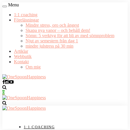
Menu
1:1 coaching
Föreläsningar
Mindre stress, oro och ångest
Skapa nya vanor – och behåll dem!
Sömn: 5 verktyg för att bli av med sömnproblem
Njut av semestern från dag 1
mindre julstress på 30 min
Artiklar
Webbutik
Kontakt
Om mig
0
1:1 COACHING