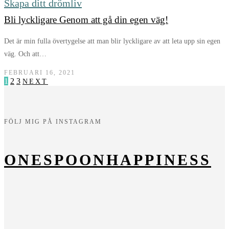
Skapa ditt drömliv
Bli lyckligare Genom att gå din egen väg!
Det är min fulla övertygelse att man blir lyckligare av att leta upp sin egen
väg. Och att…
FEBRUARI 16, 2021
1
2
3
NEXT
FÖLJ MIG PÅ INSTAGRAM
ONESPOONHAPPINESS