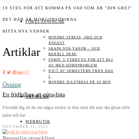
10 STEG FÖR ATT KOMMA PÅ VAD SOM ÄR ”DIN GREJ”
DET HÄR ÄR MORGONSIDORNA
FÖRELÄSNINGAR
HITTA NYA VÄNNER
MINDRE STRESS, ORO OCH
ÅNGEST
Artiklar
SKAPA NYA VANOR – OCH
BEHÅLL DEM!
SÖMN: 5 VERKTYG FÖR ATT BLI
AV MED SÖMNPROBLEM
NJUT AV SEMESTERN FRÅN DAG
1
MINDRE JULSTRESS PÅ 30 MIN
Övning
En fridfullare att-göra-lista
ARTIKLAR
Föreställ dig att du om några veckor är klar med allt som ska göras inför
julen och har…
WEBBUTIK
NOVEMBER 21, 2023
Personlig utveckling