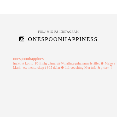
FÖLJ MIG PÅ INSTAGRAM
ONESPOONHAPPINESS
onespoonhappiness
Inaktivt konto. Följ mig gärna på @malintegnhammar istället
🪩 Make a
Mark - ett mentorskap i 365 delar
🪩 1:1 coaching
Mer info & priser 👇