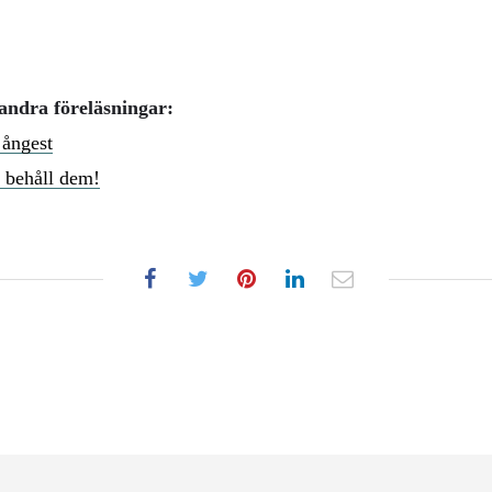
andra föreläsningar:
 ångest
 behåll dem!