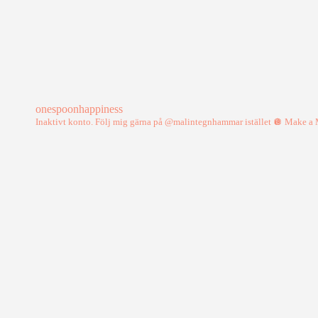
onespoonhappiness
Inaktivt konto. Följ mig gärna på @malintegnhammar istället
🪩 Make a M