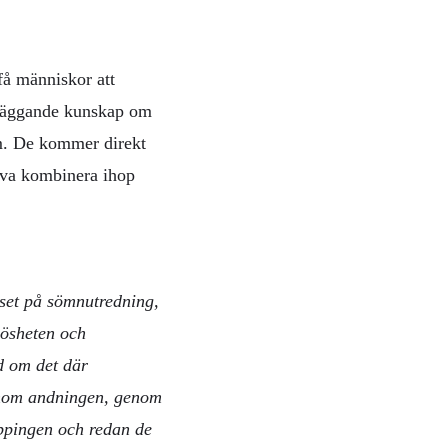
få människor att
dläggande kunskap om
m. De kommer direkt
älva kombinera ihop
uset på sömnutredning,
lösheten och
d om det där
Genom andningen, genom
ppingen och redan de