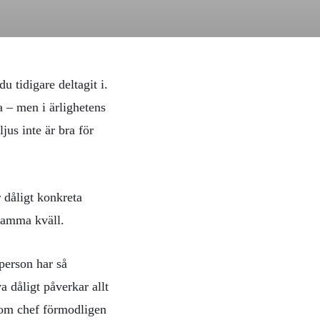
 tidigare deltagit i.
a – men i ärlighetens
us inte är bra för
 dåligt konkreta
 samma kväll.
person har så
a dåligt påverkar allt
 som chef förmodligen