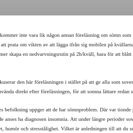
kommer inte vara lik någon annan föreläsning om sömn som du
 att prata om vikten av att lägga ifrån sig mobilen på kvällarn
 skapa en nedvarvningsrutin på 2h/kväll, bara för att blått lj
userar den här föreläsningen i stället på att ge alla som sover
vända direkt efter föreläsningen, för att somna lättare redan
es befolkning uppger att de har sömnproblem. Där var tionde 
 de anses ha diagnosen insomnia. Att under längre perioder sov
et, humör och stresstålighet. Vilket är anledningen till att du