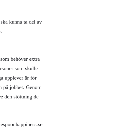
a ska kunna ta del av
.
e som behöver extra
ersoner som skulle
a upplever är för
och på jobbet. Genom
re den stöttning de
onespoonhappiness.se