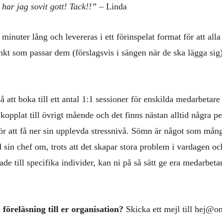
 har jag sovit gott! Tack!!”
– Linda
minuter lång och levereras i ett förinspelat format för att all
unkt som passar dem (förslagsvis i sängen när de ska lägga sig)
 att boka till ett antal 1:1 sessioner för enskilda medarbetar
 kopplat till övrigt mående och det finns nästan alltid några p
ör att få ner sin upplevda stressnivå. Sömn är något som mång
ed sin chef om, trots att det skapar stora problem i vardagen 
tade till specifika individer, kan ni på så sätt ge era medarbeta
 föreläsning till er organisation?
Skicka ett mejl till hej@