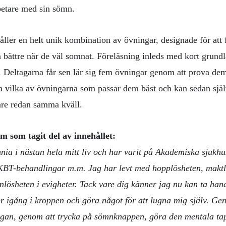
betare med sin sömn.
ller en helt unik kombination av övningar, designade för att 
 bättre när de väl somnat. Föreläsning inleds med kort grun
Deltagarna får sen lär sig fem övningar genom att prova de
ta vilka av övningarna som passar dem bäst och kan sedan sj
are redan samma kväll.
m som tagit del av innehållet:
mnia i nästan hela mitt liv och har varit på Akademiska sjukh
v KBT-behandlingar m.m. Jag har levt med hopplösheten, makt
nlösheten i evigheter. Tack vare dig känner jag nu kan ta han
er igång i kroppen och göra något för att lugna mig själv. 
ngan, genom att trycka på sömnknappen, göra den mentala ta