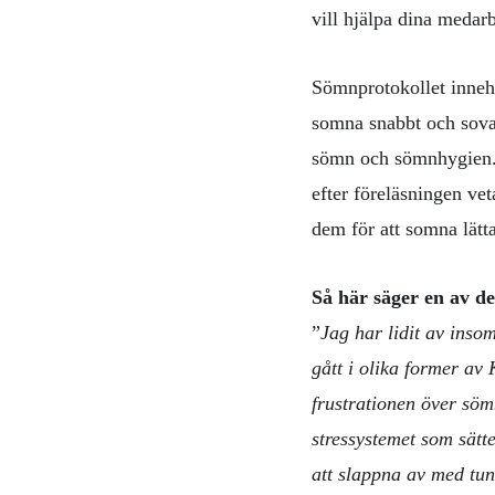
vill hjälpa dina medar
Sömnprotokollet innehå
somna snabbt och sova
sömn och sömnhygien. 
efter föreläsningen ve
dem för att somna lätt
Så här säger en av de
”
Jag har lidit av inso
gått i olika former a
frustrationen över söm
stressystemet som sätt
att slappna av med tu